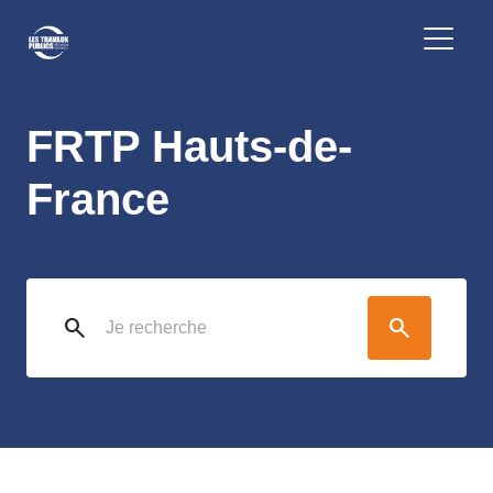
FRTP Hauts-de-
France
search
search